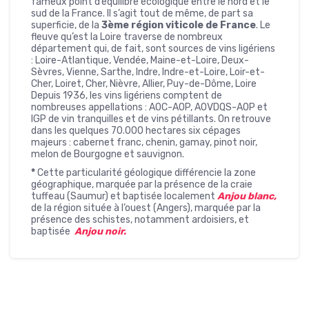
fameux point d’équilibre écologique entre le nord et le
sud de la France. Il s’agit tout de même, de part sa
superficie, de la
3ème région viticole de France
. Le
fleuve qu’est la Loire traverse de nombreux
département qui, de fait, sont sources de vins ligériens
: Loire-Atlantique, Vendée, Maine-et-Loire, Deux-
Sèvres, Vienne, Sarthe, Indre, Indre-et-Loire, Loir-et-
Cher, Loiret, Cher, Nièvre, Allier, Puy-de-Dôme, Loire
Depuis 1936, les vins ligériens comptent de
nombreuses appellations : AOC-AOP, AOVDQS-AOP et
IGP de vin tranquilles et de vins pétillants. On retrouve
dans les quelques 70.000 hectares six cépages
majeurs : cabernet franc, chenin, gamay, pinot noir,
melon de Bourgogne et sauvignon.
*
Cette particularité géologique différencie la zone
géographique, marquée par la présence de la craie
tuffeau (Saumur) et baptisée localement
Anjou blanc,
de la région située à l’ouest (Angers), marquée par la
présence des schistes, notamment ardoisiers, et
baptisée
Anjou noir.