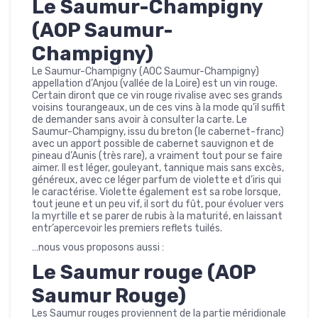
Le Saumur-Champigny
(AOP Saumur-
Champigny)
Le Saumur-Champigny (AOC Saumur-Champigny)
appellation d’Anjou (vallée de la Loire) est un vin rouge.
Certain diront que ce vin rouge rivalise avec ses grands
voisins tourangeaux, un de ces vins à la mode qu’il suffit
de demander sans avoir à consulter la carte. Le
Saumur-Champigny, issu du breton (le cabernet-franc)
avec un apport possible de cabernet sauvignon et de
pineau d’Aunis (très rare), a vraiment tout pour se faire
aimer. Il est léger, gouleyant, tannique mais sans excès,
généreux, avec ce léger parfum de violette et d’iris qui
le caractérise. Violette également est sa robe lorsque,
tout jeune et un peu vif, il sort du fût, pour évoluer vers
la myrtille et se parer de rubis à la maturité, en laissant
entr’apercevoir les premiers reflets tuilés.
…nous vous proposons aussi :
Le Saumur rouge (AOP
Saumur Rouge)
Les Saumur rouges proviennent de la partie méridionale