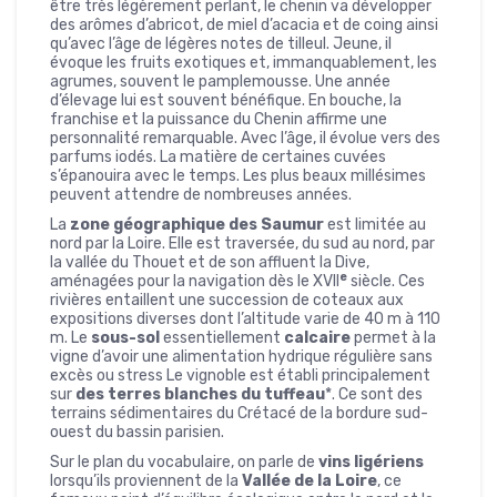
être très légèrement perlant, le chenin va développer
des arômes d’abricot, de miel d’acacia et de coing ainsi
qu’avec l’âge de légères notes de tilleul. Jeune, il
évoque les fruits exotiques et, immanquablement, les
agrumes, souvent le pamplemousse. Une année
d’élevage lui est souvent bénéfique. En bouche, la
franchise et la puissance du Chenin affirme une
personnalité remarquable. Avec l’âge, il évolue vers des
parfums iodés. La matière de certaines cuvées
s’épanouira avec le temps. Les plus beaux millésimes
peuvent attendre de nombreuses années.
La
zone géographique des Saumur
est limitée au
nord par la Loire. Elle est traversée, du sud au nord, par
la vallée du Thouet et de son affluent la Dive,
e
aménagées pour la navigation dès le XVII
siècle. Ces
rivières entaillent une succession de coteaux aux
expositions diverses dont l’altitude varie de 40 m à 110
m. Le
sous-sol
essentiellement
calcaire
permet à la
vigne d’avoir une alimentation hydrique régulière sans
excès ou stress Le vignoble est établi principalement
sur
des terres blanches du tuffeau
*. Ce sont des
terrains sédimentaires du Crétacé de la bordure sud-
ouest du bassin parisien.
Sur le plan du vocabulaire, on parle de
vins ligériens
lorsqu’ils proviennent de la
Vallée de la Loire
, ce