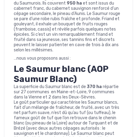
du Saumurois. Ils couvrent
950 ha
et sont issus du
cabernet franc, du cabernet sauvignon renforcé d’un
cépage secondaire, le pineau d’Aunis. Le Saumur rouge
se pare d’une robe rubis fraîche et profonde. Friand et
gouleyant, il exhale un bouquet de fruits rouges
(framboise, cassis) et révèle parfois quelques notes
épicées. Si c’est un vin remarquablement friand et
fruité dans sa jeunesse, ses tannins fins et discrets
peuvent le laisser patienter en cave de trois à dix ans
selon les millésimes.
…nous vous proposons aussi :
Le Saumur blanc (AOP
Saumur Blanc)
La superficie du Saumur blanc est de
370 ha
répartie
sur 27 communes en Maine-et-Loire, 9 communes
dans la Vienne et 2 dans les Deux-Sèvres.
Le goût particulier qui caractérise les Saumur blancs,
fait d’un mélange de fraîcheur, de fruité, avec un très
net parfum suave, n’est dû qu’au tuf (ou tuffeau), le
fameux goût de tuf que l’on retrouve dans le chenin
blanc (ou pineau de la Loire) autour de Turquant et de
Brézé (avec deux autres cépages autorisés : le
sauvignon et le chardonnay). Le Saumur blanc peut