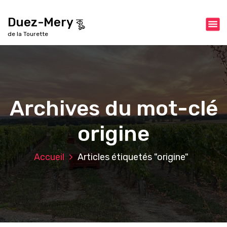
A
l
Duez-Mery কৣ
l
de la Tourette
e
r
a
u
c
o
Archives du mot-clé
n
t
origine
e
n
u
Accueil
Articles étiquetés "origine"