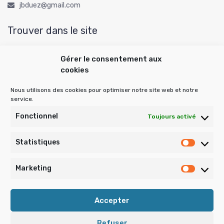
jbduez@gmail.com
Trouver dans le site
Gérer le consentement aux
cookies
Rechercher :
Nous utilisons des cookies pour optimiser notre site web et notre
service.
Publications archivées
Fonctionnel
Toujours activé
Statistiques
Statist
Publications
archivées
Marketing
Market
Accepter
Refuser