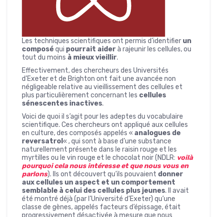
Les techniques scientifiques ont permis d’identifier
un
composé
qui
pourrait aider
à rajeunir les cellules, ou
tout du moins
à mieux vieillir
.
Effectivement, des chercheurs des Universités
d’Exeter et de Brighton ont fait une avancée non
négligeable relative au vieillissement des cellules et
plus particulièrement concernant les
cellules
sénescentes inactives
.
Voici de quoi il s’agit pour les adeptes du vocabulaire
scientifique. Ces chercheurs ont appliqué aux cellules
en culture, des composés appelés «
analogues de
reversatrol
« , qui sont à base d’une substance
naturellement présente dans le raisin rouge et les
myrtilles ou le vin rouge et le chocolat noir (NDLR:
voilà
pourquoi cela nous intéresse et que nous vous en
parlons
). Ils ont découvert qu’ils pouvaient
donner
aux cellules un aspect et un comportement
semblable à celui des cellules plus jeunes
. Il avait
été montré déjà (par l’Université d’Exeter) qu’une
classe de gènes, appelés facteurs d’épissage, était
progressivement désactivée à mesure que nous