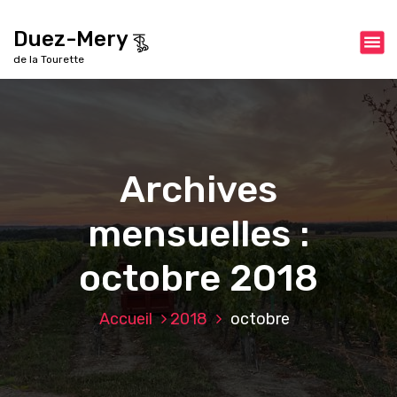
A
l
Duez-Mery কৣ
l
de la Tourette
e
r
a
u
c
o
Archives
n
t
mensuelles :
e
n
u
octobre 2018
Accueil
2018
octobre