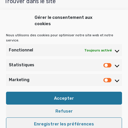
Trouver dans le site
Gérer le consentement aux
cookies
Rechercher :
Nous utilisons des cookies pour optimiser notre site web et notre
service.
Publications archivées
Fonctionnel
Toujours activé
Statistiques
Statist
Publications
archivées
Marketing
Market
Accepter
Refuser
• La Tourette Domaine Duez-Mery কৣ Copyright © 2026 •
Mentions Légales
Enregistrer les préférences