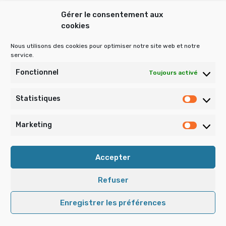
Gérer le consentement aux
cookies
Rechercher :
Nous utilisons des cookies pour optimiser notre site web et notre
service.
Publications archivées
Fonctionnel
Toujours activé
Statistiques
Statist
Publications
archivées
Marketing
Market
Accepter
Refuser
• La Tourette Domaine Duez-Mery কৣ Copyright © 2026 •
Enregistrer les préférences
Mentions Légales