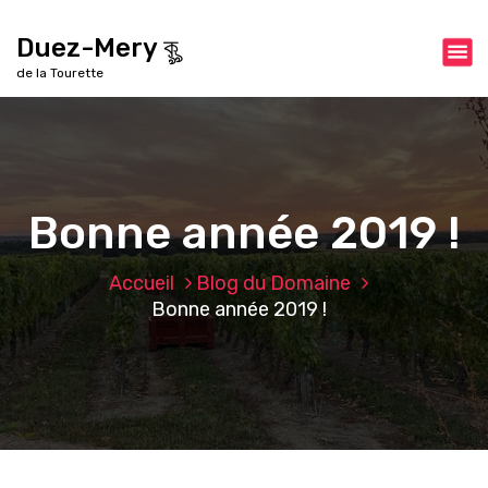
A
l
Duez-Mery কৣ
l
de la Tourette
e
r
a
u
c
o
Bonne année 2019 !
n
t
e
Accueil
Blog du Domaine
n
Bonne année 2019 !
u