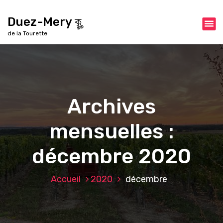
A
l
Duez-Mery কৣ
l
de la Tourette
e
r
a
u
c
o
Archives
n
t
mensuelles :
e
n
u
décembre 2020
Accueil
2020
décembre