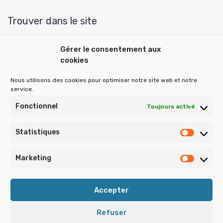
Trouver dans le site
Gérer le consentement aux
cookies
Rechercher :
Nous utilisons des cookies pour optimiser notre site web et notre
service.
Publications archivées
Fonctionnel
Toujours activé
Statistiques
Statist
Publications
archivées
Marketing
Market
Accepter
Refuser
• La Tourette Domaine Duez-Mery কৣ Copyright © 2026 •