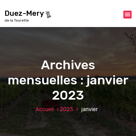
A
l
Duez-Mery কৣ
l
de la Tourette
e
r
a
u
c
o
Archives
n
t
mensuelles : janvier
e
n
u
2023
Accueil
2023
janvier