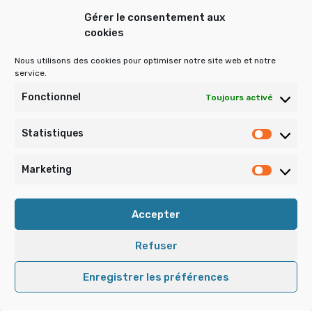
Gérer le consentement aux
cookies
Rechercher :
Nous utilisons des cookies pour optimiser notre site web et notre
service.
Publications archivées
Fonctionnel
Toujours activé
Statistiques
Statist
Publications
archivées
Marketing
Market
Accepter
Refuser
• La Tourette Domaine Duez-Mery কৣ Copyright © 2026 •
Enregistrer les préférences
Mentions Légales