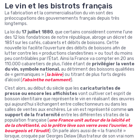
Le vin et les bistrots français
La fabrication et la commercialisation du vin sont des
préoccupations des gouvernements français depuis très
longtemps.
La loi du
17 juillet 1880
, que certains considèrent comme l’une
des 12 lois fondatrices de notre république, abroge un décret de
1851 sur les cafés, cabarets et débits de boissons. Cette
nouvelle loi facilite l’ouverture des débits de boissons afin de
lutter contre les « productions clandestines » ou tout du moins
peu contrôlables par l’État. Ainsi la France va compter en 20 ans
110.000 cabaretiers de plus, l’idée étant de
privilégier la vente
du vin, symbole national,
au détriment des boissons qualifiées
de « germaniques » (
la bière
) ou titrant de plus forts degrés
d’alcool (
l’absinthe notamment
).
C’est alors, au début du siècle que les
caricaturistes de
presse ou encore les affichistes
vont cultiver cet esprit de
boisson identitaire que représente le vin en réalisant des œuvres
qui aujourd’hui s’échangent entre collectionneurs ou dans les
salles de ventes aux enchères. Le vin est représenté comme
un
support de la fraternité
entre les différentes strates de la
population française (
une France unit autour de la laïcité et
de la chrétienté, où le prêtre lève son verre avec l’ouvrier, le
bourgeois et l’érudit
). On parle alors aussi de « la francité »
lorsque, croquée par Georges Delaw (illustrateur de son vrai nom