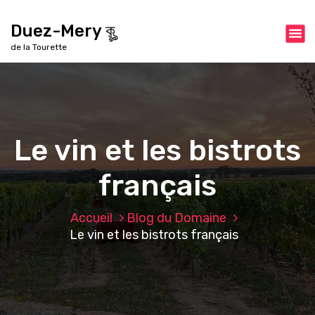
A
l
Duez-Mery কৣ
l
de la Tourette
e
r
a
u
c
o
Le vin et les bistrots
n
t
français
e
n
u
Accueil
Blog du Domaine
Le vin et les bistrots français