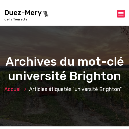
A
l
Duez-Mery কৣ
l
de la Tourette
e
r
a
u
c
o
Archives du mot-clé
n
t
université Brighton
e
n
u
Accueil
Articles étiquetés "université Brighton"