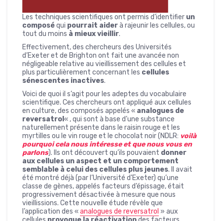
Les techniques scientifiques ont permis d’identifier
un
composé
qui
pourrait aider
à rajeunir les cellules, ou
tout du moins
à mieux vieillir
.
Effectivement, des chercheurs des Universités
d’Exeter et de Brighton ont fait une avancée non
négligeable relative au vieillissement des cellules et
plus particulièrement concernant les
cellules
sénescentes inactives
.
Voici de quoi il s’agit pour les adeptes du vocabulaire
scientifique. Ces chercheurs ont appliqué aux cellules
en culture, des composés appelés «
analogues de
reversatrol
« , qui sont à base d’une substance
naturellement présente dans le raisin rouge et les
myrtilles ou le vin rouge et le chocolat noir (NDLR:
voilà
pourquoi cela nous intéresse et que nous vous en
parlons
). Ils ont découvert qu’ils pouvaient
donner
aux cellules un aspect et un comportement
semblable à celui des cellules plus jeunes
. Il avait
été montré déjà (par l’Université d’Exeter) qu’une
classe de gènes, appelés facteurs d’épissage, était
progressivement désactivée à mesure que nous
vieillissions. Cette nouvelle étude révèle que
l’application des «
analogues de reversatrol
» aux
cellules
provoque la réactivation
des facteurs