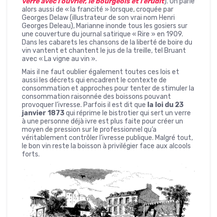
verre avec l’ouvrier, le bourgeois et l’érudit
). On parle
alors aussi de « la francité » lorsque, croquée par
Georges Delaw (illustrateur de son vrai nom Henri
Georges Deleau), Marianne inonde tous les gosiers sur
une couverture du journal satirique « Rire » en 1909.
Dans les cabarets les chansons de la liberté de boire du
vin vantent et chantent le jus de la treille, tel Bruant
avec « La vigne au vin ».
Mais il ne faut oublier également toutes ces lois et
aussi les décrets qui encadrent le contexte de
consommation et approches pour tenter de stimuler la
consommation raisonnée des boissons pouvant
provoquer l’ivresse. Parfois il est dit que
la loi du 23
janvier 1873
qui réprime le bistrotier qui sert un verre
à une personne déjà ivre est plus faite pour créer un
moyen de pression sur le professionnel qu’a
véritablement contrôler l’ivresse publique. Malgré tout,
le bon vin reste la boisson à privilégier face aux alcools
forts.