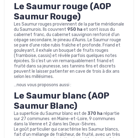
Le Saumur rouge (AOP
Saumur Rouge)
Les Saumur rouges proviennent de la partie méridionale
du Saumurois. Ils couvrent
950 ha
et sont issus du
cabernet franc, du cabernet sauvignon renforcé d’un
cépage secondaire, le pineau d’Aunis. Le Saumur rouge
se pare d’une robe rubis fraîche et profonde. Friand et
gouleyant, il exhale un bouquet de fruits rouges
(framboise, cassis) et révèle parfois quelques notes
épicées. Si c’est un vin remarquablement friand et
fruité dans sa jeunesse, ses tannins fins et discrets
peuvent le laisser patienter en cave de trois à dix ans
selon les millésimes.
…nous vous proposons aussi :
Le Saumur blanc (AOP
Saumur Blanc)
La superficie du Saumur blanc est de
370 ha
répartie
sur 27 communes en Maine-et-Loire, 9 communes
dans la Vienne et 2 dans les Deux-Sèvres.
Le goût particulier qui caractérise les Saumur blancs,
fait d’un mélange de fraîcheur, de fruité, avec un très