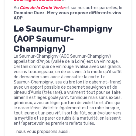
Au
Clos de la Croix Verte
et sur nos autres parcelles, le
Domaine Duez-Mery vous propose
différents vins
AOP
.
Le Saumur-Champigny
(AOP Saumur-
Champigny)
Le Saumur-Champigny (AOC Saumur-Champigny)
appellation d’Anjou (vallée de la Loire) est un vin rouge.
Certain diront que ce vin rouge rivalise avec ses grands
voisins tourangeaux, un de ces vins à la mode qu’il suffit
de demander sans avoir à consulter la carte. Le
Saumur-Champigny, issu du breton (le cabernet-franc)
avec un apport possible de cabernet sauvignon et de
pineau d’Aunis (très rare), a vraiment tout pour se faire
aimer. Il est léger, gouleyant, tannique mais sans excès,
généreux, avec ce léger parfum de violette et d’iris qui
le caractérise. Violette également est sa robe lorsque,
tout jeune et un peu vif, il sort du fût, pour évoluer vers
la myrtille et se parer de rubis à la maturité, en laissant
entr’apercevoir les premiers reflets tuilés.
…nous vous proposons aussi :