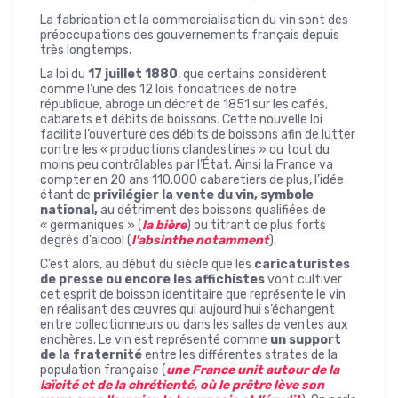
La fabrication et la commercialisation du vin sont des
préoccupations des gouvernements français depuis
très longtemps.
La loi du
17 juillet 1880
, que certains considèrent
comme l’une des 12 lois fondatrices de notre
république, abroge un décret de 1851 sur les cafés,
cabarets et débits de boissons. Cette nouvelle loi
facilite l’ouverture des débits de boissons afin de lutter
contre les « productions clandestines » ou tout du
moins peu contrôlables par l’État. Ainsi la France va
compter en 20 ans 110.000 cabaretiers de plus, l’idée
étant de
privilégier la vente du vin, symbole
national,
au détriment des boissons qualifiées de
« germaniques » (
la bière
) ou titrant de plus forts
degrés d’alcool (
l’absinthe notamment
).
C’est alors, au début du siècle que les
caricaturistes
de presse ou encore les affichistes
vont cultiver
cet esprit de boisson identitaire que représente le vin
en réalisant des œuvres qui aujourd’hui s’échangent
entre collectionneurs ou dans les salles de ventes aux
enchères. Le vin est représenté comme
un support
de la fraternité
entre les différentes strates de la
population française (
une France unit autour de la
laïcité et de la chrétienté, où le prêtre lève son