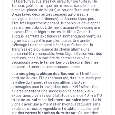
net parfum suave, n’est dû qu’au tuf (ou tuffeau), le
fameux goût de tuf que l’on retrouve dans le chenin
blanc (ou pineau de la Loire) autour de Turquant et de
Brézé (avec deux autres cépages autorisés : le
sauvignon et le chardonnay). Le Saumur blanc peut
être très légèrement perlant, le chenin va développer
des arômes d’abricot, de miel d’acacia et de coing ainsi
qu’avec l’âge de légères notes de tilleul. Jeune, il
évoque les fruits exotiques et, immanquablement, les
agrumes, souvent le pamplemousse. Une année
d’élevage lui est souvent bénéfique. En bouche, la
franchise et la puissance du Chenin affirme une
personnalité remarquable. Avec l’âge, il évolue vers des
parfums iodés. La matière de certaines cuvées
s’épanouira avec le temps. Les plus beaux millésimes
peuvent attendre de nombreuses années.
La
zone géographique des Saumur
est limitée au
nord par la Loire. Elle est traversée, du sud au nord, par
la vallée du Thouet et de son affluent la Dive,
e
aménagées pour la navigation dès le XVII
siècle. Ces
rivières entaillent une succession de coteaux aux
expositions diverses dont l’altitude varie de 40 m à 110
m. Le
sous-sol
essentiellement
calcaire
permet à la
vigne d’avoir une alimentation hydrique régulière sans
excès ou stress Le vignoble est établi principalement
sur
des terres blanches du tuffeau
*. Ce sont des