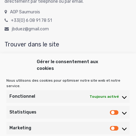
directement par téléphone ou par email.
AOP Saumurois
+33(0) 6 08 91 78 51
jbduez@gmail.com
Trouver dans le site
Gérer le consentement aux
cookies
Rechercher :
Nous utilisons des cookies pour optimiser notre site web et notre
service.
Publications archivées
Fonctionnel
Toujours activé
Statistiques
Statist
Publications
archivées
Marketing
Market