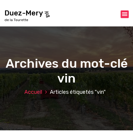
A
l
Duez-Mery কৣ
l
de la Tourette
e
r
a
u
c
o
Archives du mot-clé
n
t
vin
e
n
u
Accueil
Articles étiquetés "vin"