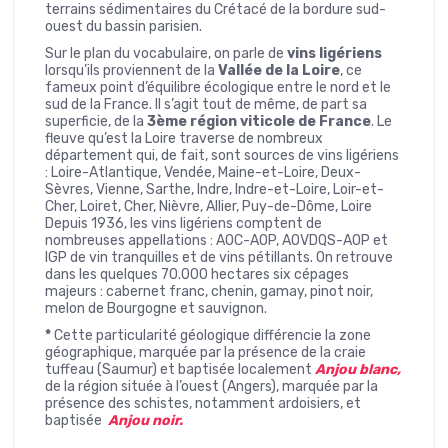
terrains sédimentaires du Crétacé de la bordure sud-
ouest du bassin parisien.
Sur le plan du vocabulaire, on parle de
vins ligériens
lorsqu’ils proviennent de la
Vallée de la Loire
, ce
fameux point d’équilibre écologique entre le nord et le
sud de la France. Il s’agit tout de même, de part sa
superficie, de la
3ème région viticole de France
. Le
fleuve qu’est la Loire traverse de nombreux
département qui, de fait, sont sources de vins ligériens
: Loire-Atlantique, Vendée, Maine-et-Loire, Deux-
Sèvres, Vienne, Sarthe, Indre, Indre-et-Loire, Loir-et-
Cher, Loiret, Cher, Nièvre, Allier, Puy-de-Dôme, Loire
Depuis 1936, les vins ligériens comptent de
nombreuses appellations : AOC-AOP, AOVDQS-AOP et
IGP de vin tranquilles et de vins pétillants. On retrouve
dans les quelques 70.000 hectares six cépages
majeurs : cabernet franc, chenin, gamay, pinot noir,
melon de Bourgogne et sauvignon.
*
Cette particularité géologique différencie la zone
géographique, marquée par la présence de la craie
tuffeau (Saumur) et baptisée localement
Anjou blanc,
de la région située à l’ouest (Angers), marquée par la
présence des schistes, notamment ardoisiers, et
baptisée
Anjou noir.